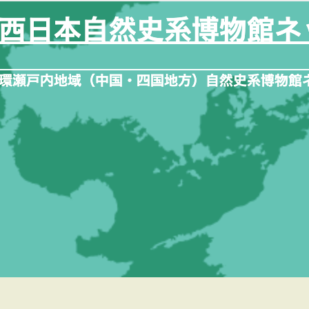
内
容
を
ス
キ
ッ
プ