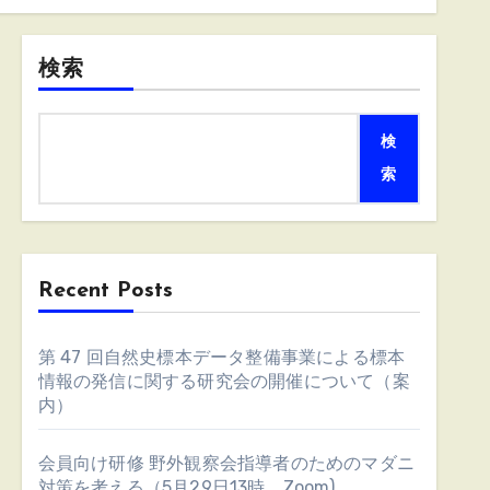
検索
検
索
Recent Posts
第 47 回自然史標本データ整備事業による標本
情報の発信に関する研究会の開催について（案
内）
会員向け研修 野外観察会指導者のためのマダニ
対策を考える（5月29日13時、Zoom)