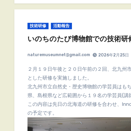
技術研修
活動報告
いのちのたび博物館での技術研
naturemuseumnet@gmail.com
2026年2月25日
２月１９日午後と２０日午前の２回、北九州市立自然史・歴史博物館にて、デジタル撮影を主体
とした研修を実施しました。
北九州市立自然史・歴史博物館の学芸員はも
県、島根県など広範囲から１９名の学芸員(講
この内容は先日の北海道の研修を合わせ、Inno
の予定です。