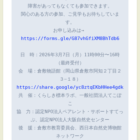
障害があってもなくても参加できます。

関心のある方の参加、ご見学もお待ちしていま
す。

お申し込みは→ 
https://forms.gle/G87vhGfiXM8BhTdb6
日　時：2026年3月7日（月）11時00分〜16時
（最終受付）

会　場：倉敷物語館（岡山県倉敷市阿知２丁目２
３−１８）
https://share.google/yc8ztqEKbHHee4gdk
共　催：くらしき標本ラボ、一般社団法人てこぽ
こ

協　力：認定NPO法人ペアレント・サポートすてっ
ぷ、認定NPO法人大阪自然史センター

後　援：倉敷市教育委員会、西日本自然史博物館
ネットワーク
