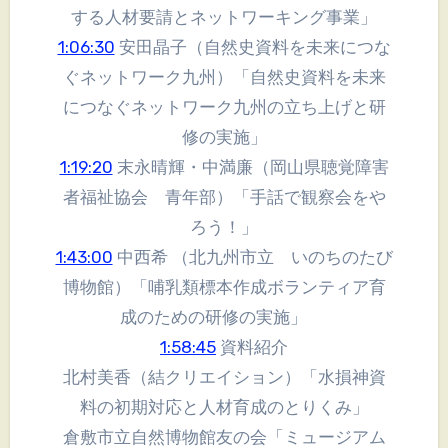
する人材要請とネットワーキング事業」
1:06:30
安田晶子（自然史資料を未来につな
ぐネットワーク九州）「自然史資料を未来
につなぐネットワーク九州の立ち上げと研
修の実施」
1:19:20
末永晴輝・中満廉（岡山県聴覚障害
者福祉協会 青年部）「手話で観察会をや
ろう！」
1:43:00
中西希 （北九州市立 いのちのたび
博物館）「哺乳類標本作成ボランティア育
成のための研修の実施」
1:58:45
資料紹介
北村美香（結クリエイション）「水損神資
料の初期対応と人材育成のとりくみ」
倉敷市立自然博物館友の会「ミュージアム