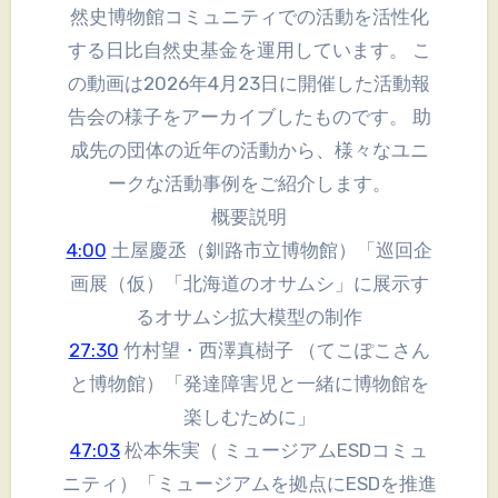
然史博物館コミュニティでの活動を活性化
する日比自然史基金を運用しています。 こ
の動画は2026年4月23日に開催した活動報
告会の様子をアーカイブしたものです。 助
成先の団体の近年の活動から、様々なユニ
ークな活動事例をご紹介します。
概要説明
4:00
土屋慶丞（釧路市立博物館）「巡回企
画展（仮）「北海道のオサムシ」に展示す
るオサムシ拡大模型の制作
27:30
竹村望・西澤真樹子 （てこぽこさん
と博物館）「発達障害児と一緒に博物館を
楽しむために」
47:03
松本朱実（ ミュージアムESDコミュ
ニティ）「ミュージアムを拠点にESDを推進