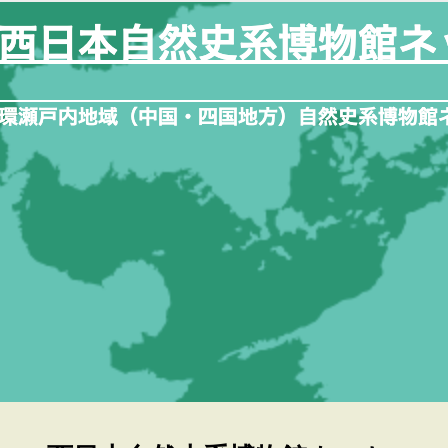
内
容
を
ス
キ
ッ
プ