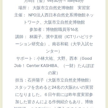
月6日（金）9時30分～16時45分
場所： 大阪市立自然史博物館 実習室
主催： NPO法人西日本自然史系博物館ネッ
トワーク、大阪市立自然史博物館
参加者：博物館職員等16名
講師： 林園子、濱中直樹（ICTリハビリテ
ーション研究会）、南谷和範（大学入試セ
ンター）
サポート：小林大祐、大野、西本（Good
Job！ Center KASHIBA、（一財）たんぽぽ
の家）
担当：石井陽子（大阪市立自然史博物館）
スタッフを含めると24名の大賑わいの実習
になりました。６日午前には昨年度実習参
加した皆さんによる作例紹介もあり、博物