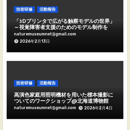
技術研修
活動報告
「3Dプリンタで広がる触察モデルの世界」
～視覚障害者支援のためのモデル制作を体
得する2日間～ を実施しました。
naturemuseumnet@gmail.com
2026年2月13日
技術研修
活動報告
高演色家庭用照明機材を用いた標本撮影に
ついてのワークショップ@北海道博物館を
実施しました。
naturemuseumnet@gmail.com
2026年2月4日