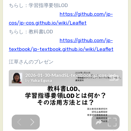
ちらし：学習指導要領LOD
https://github.com/jp-
cos/jp-cos.github.io/wiki/Leaflet
ちらし：教科書LOD
https://github.com/jp-
textbook/jp-textbook.github.io/wiki/Leaflet
江草さんのプレゼン