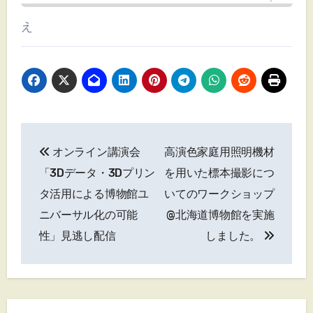
え
投
オンライン講演会
高演色家庭用照明機材
稿
「3Dデータ・3Dプリン
を用いた標本撮影につ
ナ
タ活用による博物館ユ
いてのワークショップ
ニバーサル化の可能
@北海道博物館を実施
ビ
性」見逃し配信
しました。
ゲ
ー
シ