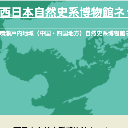
内
容
を
ス
キ
ッ
プ