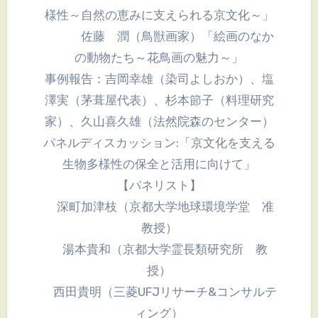
様性～自然の恵みに支えられる京文化～」
佐藤 潤（鳥獣画家）「絵画のなか
の動物たち～花鳥画の魅力～」
事例報告：吉岡幸雄（染司よしおか）、塩
澤実（茅葺屋代表）、杉本節子（料理研究
家）、久山喜久雄（法然院森のセンター）
パネルディスカッション:「京文化を支える
生物多様性の保全と活用に向けて」
【パネリスト】
深町加津枝（京都大学地球環境学堂 准
教授）
湯本貴和（京都大学霊長類研究所 教
授）
西田貴明（三菱UFJリサーチ&コンサルテ
ィング）