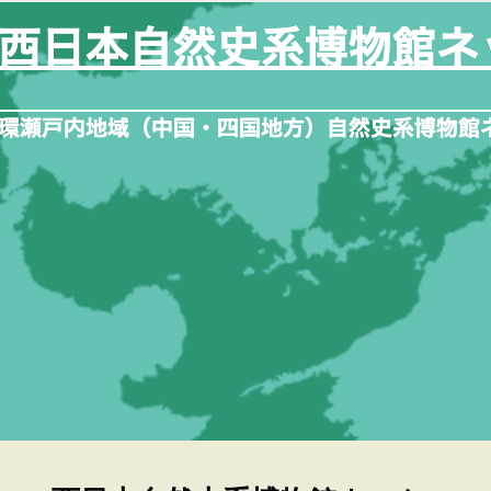
内
容
を
ス
キ
ッ
プ