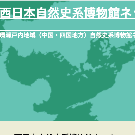
内
容
を
ス
キ
ッ
プ