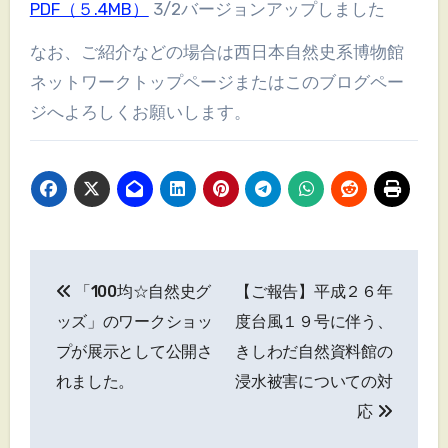
PDF（５.4MB）
3/2バージョンアップしました
なお、ご紹介などの場合は西日本自然史系博物館
ネットワークトップページまたはこのブログペー
ジへよろしくお願いします。
投
「100均☆自然史グ
【ご報告】平成２６年
稿
ッズ」のワークショッ
度台風１９号に伴う、
ナ
プが展示として公開さ
きしわだ自然資料館の
れました。
浸水被害についての対
ビ
応
ゲ