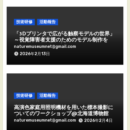
技術研修
活動報告
「3Dプリンタで広がる触察モデルの世界」
～視覚障害者支援のためのモデル制作を体
得する2日間～ を実施しました。
naturemuseumnet@gmail.com
2026年2月13日
技術研修
活動報告
高演色家庭用照明機材を用いた標本撮影に
ついてのワークショップ@北海道博物館を
実施しました。
naturemuseumnet@gmail.com
2026年2月4日