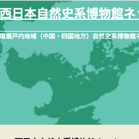
内
容
を
ス
キ
ッ
プ