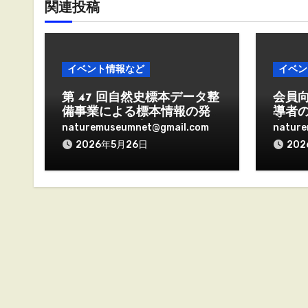
関連投稿
ン
イベント情報など
イベン
第 47 回自然史標本データ整
会員
備事業による標本情報の発
導者
信に関する研究会の開催に
考える
naturemuseumnet@gmail.com
natur
ついて（案内）
Zoom
2026年5月26日
202