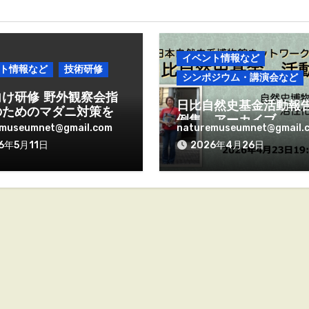
イベント情報など
ト情報など
技術研修
シンポジウム・講演会など
向け研修 野外観察会指
日比自然史基金活動報
のためのマダニ対策を
例集 アーカイブ
（5月29日13時、
emuseumnet@gmail.com
naturemuseumnet@gmail.
)
6年5月11日
2026年4月26日