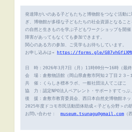
発達障がいのある子どもたちと博物館をつなぐ活動に
ぎ、博物館が多様な子どもたちの社会資源となること
の自然と生きものを学ぶ子どもワークショップを開催し
障害があってもなくても参加できます。

関心のある方の参加、ご見学もお待ちしています。

お申し込みは→ 
https://forms.gle/G87vhGfiXM
日　時：2026年3月7日（月）11時00分〜16時（最終
会　場：倉敷物語館（岡山県倉敷市阿知２丁目２３−
共　催：くらしき標本ラボ、一般社団法人てこぽこ

協　力：認定NPO法人ペアレント・サポートすてっぷ、
後　援：倉敷市教育委員会、西日本自然史博物館ネット
2025年度ドコモ市民活動団体助成＜子ども分野＞の助
お問い合わせ：　
museum.tsunagu@gmail.com
（西