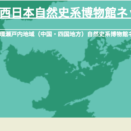
内
容
を
ス
キ
ッ
プ