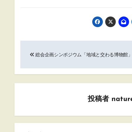
投
総会企画シンポジウム「地域と交わる博物館
稿
ナ
ビ
ゲ
投稿者
natur
ー
シ
ョ