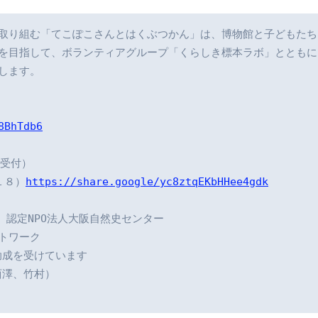
取り組む「てこぽこさんとはくぶつかん」は、博物館と子どもたち
を目指して、ボランティアグループ「くらしき標本ラボ」とともに
ます。

8BhTdb6
受付）

１８）
https://share.google/yc8ztqEKbHHee4gdk
認定NPO法人大阪自然史センター

ワーク

成を受けています

澤、竹村）
