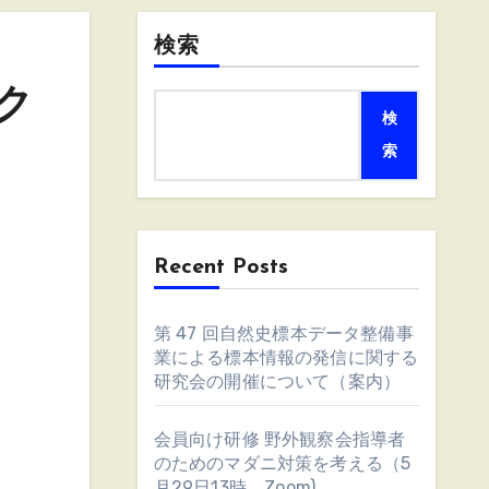
検索
ク
検
索
Recent Posts
第 47 回自然史標本データ整備事
業による標本情報の発信に関する
研究会の開催について（案内）
会員向け研修 野外観察会指導者
のためのマダニ対策を考える（5
月29日13時、Zoom)