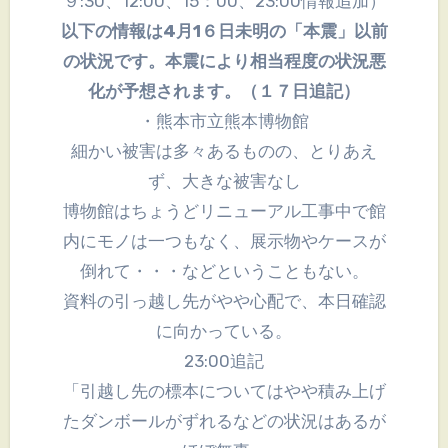
９:30、12:00、15：00、23:00情報追加）
以下の情報は4月1６日未明の「本震」以前
の状況です。本震により相当程度の状況悪
化が予想されます。（１７日追記）
・熊本市立熊本博物館
細かい被害は多々あるものの、とりあえ
ず、大きな被害なし
博物館はちょうどリニューアル工事中で館
内にモノは一つもなく、展示物やケースが
倒れて・・・などということもない。
資料の引っ越し先がやや心配で、本日確認
に向かっている。
23:00追記
「引越し先の標本についてはやや積み上げ
たダンボールがずれるなどの状況はあるが