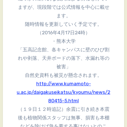
ますが、現段階では公式情報を中心に載せ
ます。
随時情報を更新していく予定です。
（2016年4月17日24時）
・熊本大学
「五高記念館、各キャンパスに壁のひび割
れや剥落、天井ボードの落下、水漏れ等の
被害」
自然史資料も被災が懸念されます。
http://www.kumamoto-
u.ac.jp/daigakuseikatsu/kyoumu/news/2
80415-5.html
（１９日１２時追記）余震に引き続き本震
後も植物関係スタッフは無事、損害も本棚
などを除けば急を要する事はないとのこ