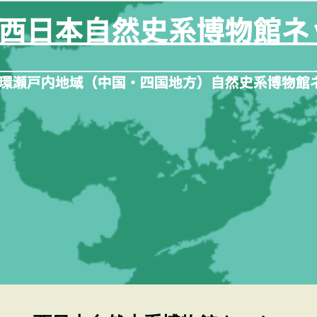
内
容
を
ス
キ
ッ
プ