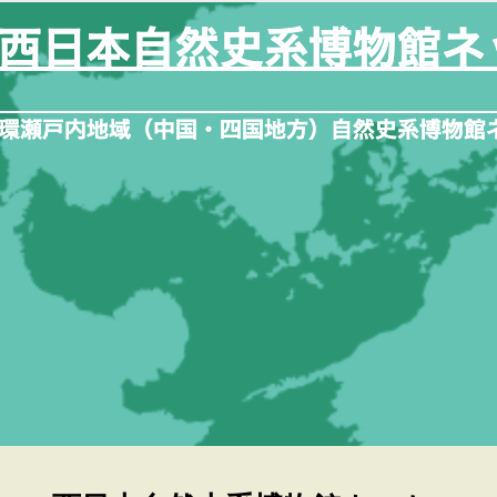
内
容
を
ス
キ
ッ
プ