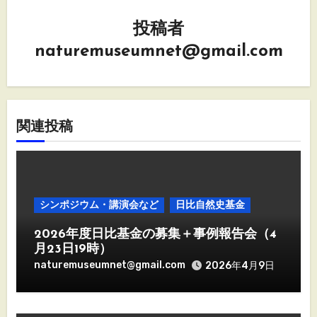
ゲ
投稿者
ー
naturemuseumnet@gmail.com
シ
ョ
ン
関連投稿
シンポジウム・講演会など
日比自然史基金
2026年度日比基金の募集＋事例報告会（4
月23日19時）
naturemuseumnet@gmail.com
2026年4月9日