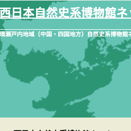
内
容
を
ス
キ
ッ
プ