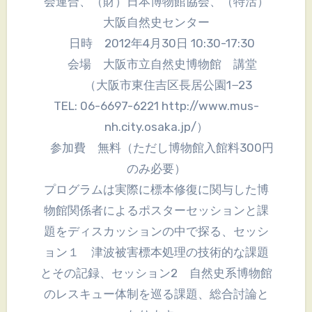
会連合、（財）日本博物館協会、（特活）
大阪自然史センター
日時 2012年4月30日 10:30-17:30
会場 大阪市立自然史博物館 講堂
（大阪市東住吉区長居公園1−23
TEL: 06-6697-6221 http://www.mus-
nh.city.osaka.jp/）
参加費 無料（ただし博物館入館料300円
のみ必要）
プログラムは実際に標本修復に関与した博
物館関係者によるポスターセッションと課
題をディスカッションの中で探る、セッシ
ョン１ 津波被害標本処理の技術的な課題
とその記録、セッション2 自然史系博物館
のレスキュー体制を巡る課題、総合討論と