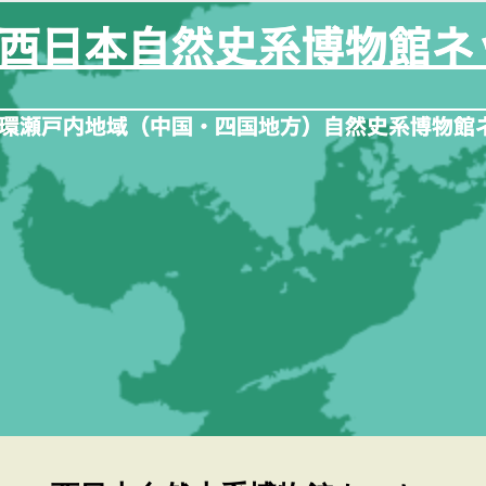
内
容
を
ス
キ
ッ
プ