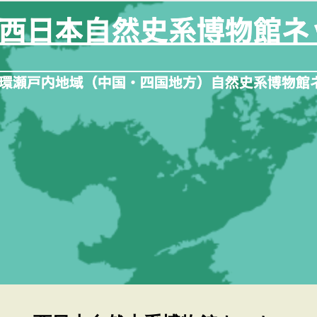
内
容
を
ス
キ
ッ
プ