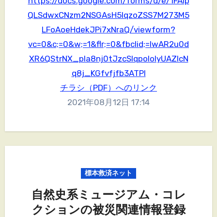
https://docs.google.com/forms/d/e/1FAIp
QLSdwxCNzm2NSGAsH5lqzoZSS7M273M5
LFoAoeHdekJPi7xNraQ/viewform?
vc=0&c;=0&w;=1&flr;=0&fbclid;=IwAR2u0d
XR6QStrNX_pIa8nj0tJzcSlqpoIolyUAZlcN
q8j_KGfvfjfb3ATPI
チラシ（PDF）へのリンク
2021年08月12日 17:14
標本救済ネット
自然史系ミュージアム・コレ
クションの被災関連情報登録