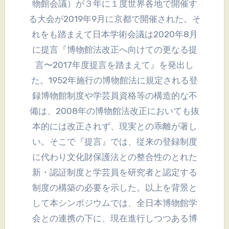
物館会議）が３年に１度世界各地で開催す
る大会が2019年9月に京都で開催された。そ
れをも踏まえて日本学術会議は2020年8月
に提言『博物館法改正へ向けての更なる提
言〜2017年度提言を踏まえて』を発出し
た。1952年施行の博物館法に規定される登
録博物館制度や学芸員資格等の構造的な不
備は、2008年の博物館法改正においても抜
本的には改正されず、現実との乖離が著し
い。そこで『提言』では、従来の登録制度
に代わり文化財保護法との整合性のとれた
新・認証制度と学芸員を研究者と認定する
制度の構築の必要を示した。以上を背景と
して本シンポジウムでは、全日本博物館学
会との連携の下に、現在進行しつつある博