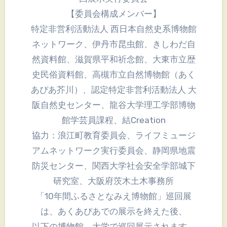
【委員会構成メンバー】
特定非営利活動法人 西日本自然史系博物館
ネットワーク、伊丹市昆虫館、きしわだ自
然資料館、滋賀県平和祈念館、大東市立歴
史民俗資料館、高槻市立自然博物館（あく
あぴあ芥川）、認定特定非営利活動法人 大
阪自然史センター、龍谷大学理工学部博物
館学芸員課程、結Creation
協力：浪江町教育委員会、ライフミュージ
アムネットワーク実行委員会、静岡県地震
防災センター、関西大学社会安全学部城下
研究室、大阪府茨木土木事務所
「10年間ふるさとなみえ博物館」巡回展
は、あくあぴあでの展示を終えた後、
以下の博物館、大学で巡回展示されます。