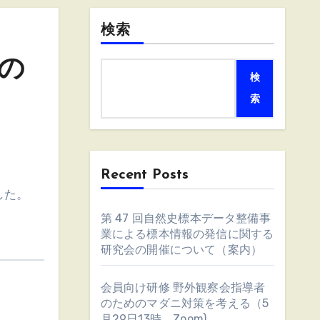
検索
らの
検
索
Recent Posts
した。
第 47 回自然史標本データ整備事
業による標本情報の発信に関する
研究会の開催について（案内）
会員向け研修 野外観察会指導者
のためのマダニ対策を考える（5
月29日13時、Zoom)