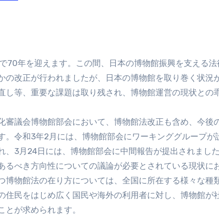
本年で70年を迎えます。この間、日本の博物館振興を支える法
かの改正が行われましたが、日本の博物館を取り巻く状況
直し等、重要な課題は取り残され、博物館運営の現状との
化審議会博物館部会において、博物館法改正も含め、今後
す。令和3年2月には、博物館部会にワーキンググループが
れ、3月24日には、博物館部会に中間報告が提出されまし
あるべき方向性についての議論が必要とされている現状に
つ博物館法の在り方については、全国に所在する様々な種
の住民をはじめ広く国民や海外の利用者に対し、博物館が
ことが求められます。