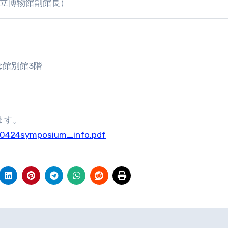
国立博物館副館長）
記念館別館3階
ます。
210424symposium_info.pdf