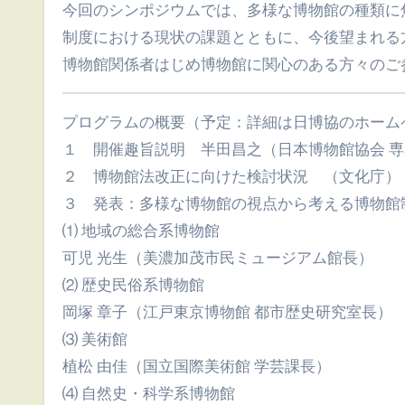
今回のシンポジウムでは、多様な博物館の種類に
制度における現状の課題とともに、今後望まれる
博物館関係者はじめ博物館に関心のある方々のご
プログラムの概要（予定：詳細は日博協のホーム
１ 開催趣旨説明 半田昌之（日本博物館協会 
２ 博物館法改正に向けた検討状況 （文化庁）
３ 発表：多様な博物館の視点から考える博物館
⑴ 地域の総合系博物館
可児 光生（美濃加茂市民ミュージアム館長）
⑵ 歴史民俗系博物館
岡塚 章子（江戸東京博物館 都市歴史研究室長）
⑶ 美術館
植松 由佳（国立国際美術館 学芸課長）
⑷ 自然史・科学系博物館