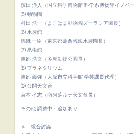
濱田 浄人（国立科学博物館 科学系博物館イノベ
⑸ 動物園
村田 浩一（よこはま動物園ズーラシア園長）
⑹ 水族館
錦織 一臣（東京都葛西臨海水族園長）
⑺ 昆虫館
渡部 浩文（多摩動物公園長）
⑻ プラネタリウム
渡部 義弥（大阪市立科学館 学芸課長代理）
⑼ 公開天文台
宮本 孝志（南阿蘇ルナ天文台長）
その他 調整中・追加あり
４ 総合討論