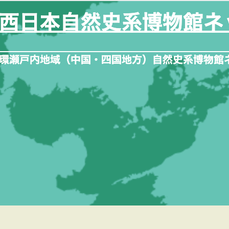
内
容
を
ス
キ
ッ
プ