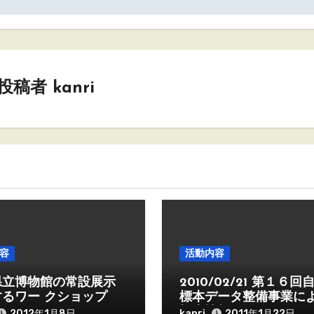
投稿者
kanri
容
活動内容
県立博物館の常設展示
2010/02/21 第１６回
るワー クショップ
標本データ整備事業に
標本情報の発信に関す
kanri
2012年1月8日
2011年1月22日