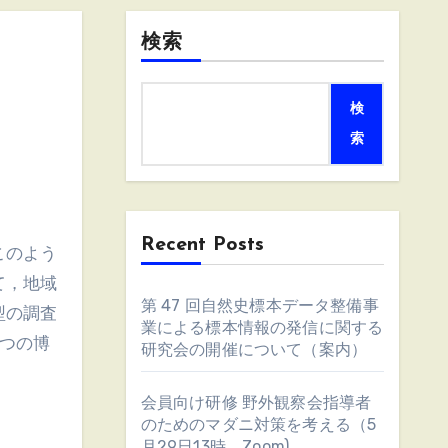
検索
」
検
索
Recent Posts
このよう
て，地域
第 47 回自然史標本データ整備事
型の調査
業による標本情報の発信に関する
つの博
研究会の開催について（案内）
会員向け研修 野外観察会指導者
のためのマダニ対策を考える（5
月29日13時、Zoom)