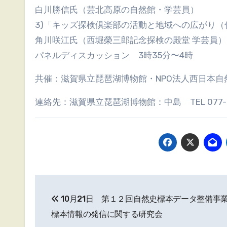
白川勝信氏（芸北高原の自然館・学芸員）
3)「キッズ探検倶楽部の活動と地域への広がり（
角川咲江氏（西堀榮三郎記念探検の殿堂 学芸員）
パネルディスカッション 3時35分〜4時
共催：滋賀県立琵琶湖博物館・NPO法人西日本
連絡先：滋賀県立琵琶湖博物館：中島 TEL 077-56
投
10月21日 第１２回自然史標本データ整備事
稿
標本情報の発信に関する研究会
ナ