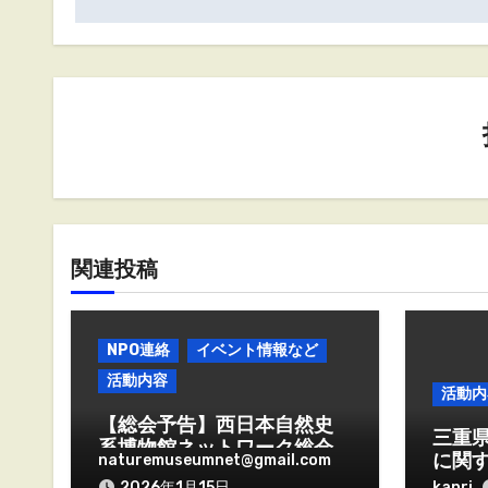
ビ
ゲ
ー
シ
ョ
ン
関連投稿
NPO連絡
イベント情報など
活動内容
活動内
【総会予告】西日本自然史
三重
系博物館ネットワーク総会
naturemuseumnet@gmail.com
に関す
を2026年2月16日午後にオ
kanri
2026年1月15日