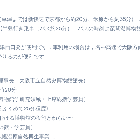
）
（草津までは新快速で京都から約20分、米原から約35分）
)半島行き乗車（バス約25分）．バスの時刻は琵琶湖博物
草津西口発が便利です．車利用の場合は，名神高速で大阪方
で降りるのが便利です．
館理事長，大阪市立自然史博物館館長）
時20分
物館学研究領域・上席総括学芸員）
分ふくめて25分程度)
における博物館の役割とねらい〜」
の館・学芸員）
八幡湿原自然再生事業−」