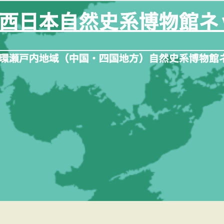
内
容
を
ス
キ
ッ
プ