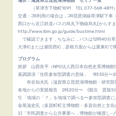
場所：滋賀県立琵琶湖博物館 セミナー室
（草津市下物町1091 TEL 077-568-4811
交通：JR利用の場合は，JR琵琶湖線草津駅下車
西口から近江鉄道バスの烏丸下物線烏丸(からすま
http://www.lbm.go.jp/guide/bustime.html
で確認できます．ちなみに，バスは12時40分
大津ICまたは瀬田西IC，彦根方面からは栗東IC
プログラム
挨拶 山西良平（NPO法人西日本自然史系博物
基調講演「住民参加型調査の意味」 1時35分〜2
布谷知夫氏（滋賀県立琵琶湖博物館・研究部博
各地からの実践報告 2時20分〜 (順次 質疑5
1) 「地域の「？」を地域で調べる〜参加型調査
金尾滋史氏（多賀町町立博物館・多賀自然と文化
2)「市民調査から公共事業へ，博物館が橋渡し−