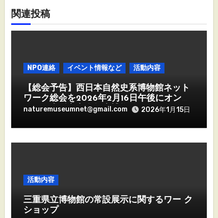
ン
関連投稿
NPO連絡
イベント情報など
活動内容
【総会予告】西日本自然史系博物館ネット
ワーク総会を2026年2月16日午後にオンラ
イン・大阪市立自然史博物館で開催します
naturemuseumnet@gmail.com
2026年1月15日
活動内容
三重県立博物館の常設展示に関するワー ク
ショップ