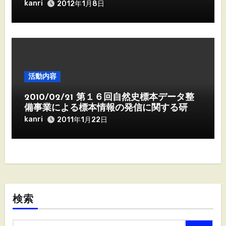
kanri
2012年1月8日
活動内容
2010/02/21 第１６回自然史標本データ整
備事業による標本情報の発信に関する研究
会
kanri
2011年1月22日
検索