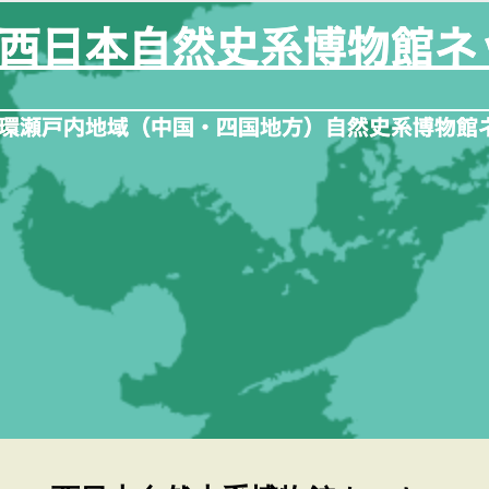
内
容
を
ス
キ
ッ
プ