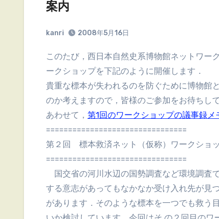
案内
kanri
2008年5月16日
このたび，西日本自然史系博物館ネットワークにおいて2回目となる標本救済 ネット（仮称）ワ
ークショップを下記のように開催します．
貴重な標本が失われるのを防ぐために博物館と
のか考えますので，皆様のご参加をお待ちし
あわせて，
第1回のワークショップの議事録メ
================================
第２回 標本救済ネット（仮称）ワークショ
================================
国交省の河川水辺の国勢調査など環境調査で
する意志があってもなかなか受け入れ先が見つ
があります．そのような標本を一つでも救う目
いか検討しています．今回はそ の２回目のワ