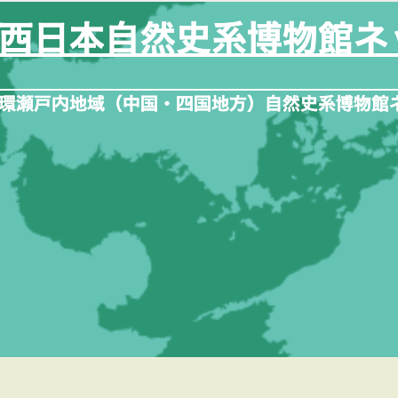
内
容
を
ス
キ
ッ
プ