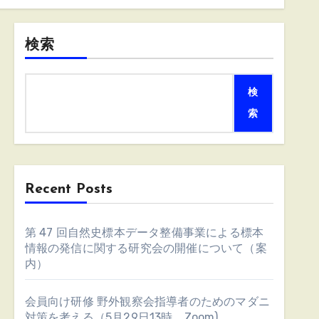
検索
検
索
Recent Posts
第 47 回自然史標本データ整備事業による標本
情報の発信に関する研究会の開催について（案
内）
会員向け研修 野外観察会指導者のためのマダニ
対策を考える（5月29日13時、Zoom)