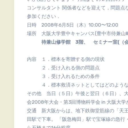
コンサルタント 関係者などを迎えて，問題点
参加ください．
日時 2008年6月5日（木）10:00〜12:00
場所 大阪大学豊中キャンパス(豊中市待兼山町
待兼山修学館 3階、 セミナー室(（
内容 １．標本を寄贈する側の現状
２．受け入れる側の問題点
３．受け入れるための条件
４．標本救済ネットとしてはどのような
その他 当日（５日）午後と翌日（６日）、大
会2008年大会・第3回博物科学会 in 大阪大
交通 新大阪からは、地下鉄御堂筋線の「天王
田駅で下車。 「阪急梅田」駅で宝塚線の急行
ら石橋まで16分程度。