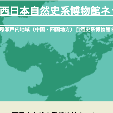
内
容
を
ス
キ
ッ
プ