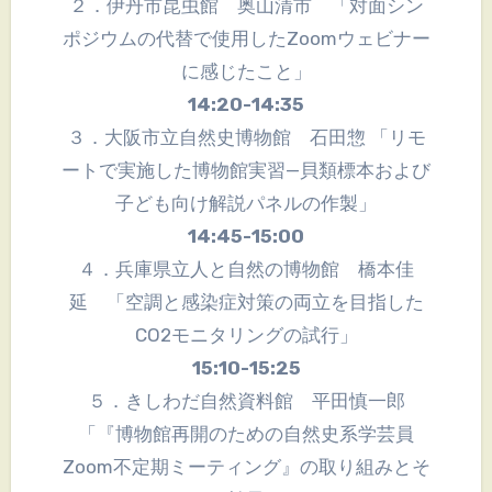
２．伊丹市昆虫館 奥山清市 「対面シン
ポジウムの代替で使用したZoomウェビナー
に感じたこと」
14:20-14:35
３．大阪市立自然史博物館 石田惣 「リモ
ートで実施した博物館実習—貝類標本および
子ども向け解説パネルの作製」
14:45-15:00
４．兵庫県立人と自然の博物館 橋本佳
延 「空調と感染症対策の両立を目指した
CO2モニタリングの試行」
15:10-15:25
５．きしわだ自然資料館 平田慎一郎
「『博物館再開のための自然史系学芸員
Zoom不定期ミーティング』の取り組みとそ