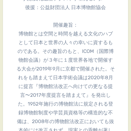
後援：公益財団法人 日本博物館協会
開催趣旨：
博物館とは空間と時間を越える文化のハブ
として日本と世界の人々の幸いに資するも
のである。その趣旨のもと、ICOM（国際博
物館会議）が３年に１度世界各地で開催す
る大会が2019年9月に京都で開催された。そ
れをも踏まえて日本学術会議は2020年8月
に提言『博物館法改正へ向けての更なる提
言〜2017年度提言を踏まえて』を発出し
た。1952年施行の博物館法に規定される登
録博物館制度や学芸員資格等の構造的な不
備は、2008年の博物館法改正においても抜
本的には改正されず、現実との乖離が著し