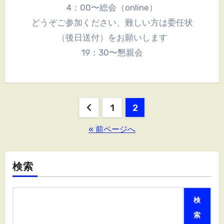
4：00〜総会（online）
どうぞご参加ください、難しい方は委任状
（後日送付）をお願いします
19：30〜懇親会
投
1
2
稿
« 前ページへ
の
ペ
検索
ー
検
ジ
索