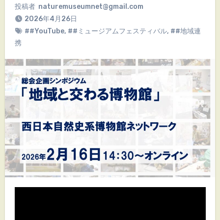
投稿者
naturemuseumnet@gmail.com
2026年4月26日
##YouTube
,
##ミュージアムフェスティバル
,
##地域連
携