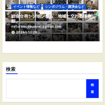
イベント情報など
シンポジウム・講演会など
総会企画シンポジウム「地域と交わる博物
館」
naturemuseumnet@gmail.com
2026年1月28日
検索
検
索