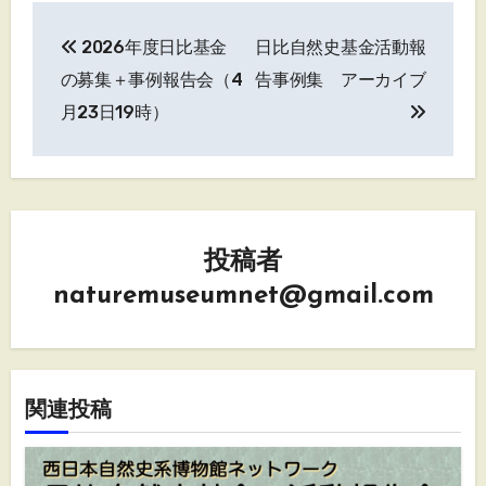
投
2026年度日比基金
日比自然史基金活動報
稿
の募集＋事例報告会（4
告事例集 アーカイブ
ナ
月23日19時）
ビ
ゲ
ー
投稿者
シ
naturemuseumnet@gmail.com
ョ
ン
関連投稿