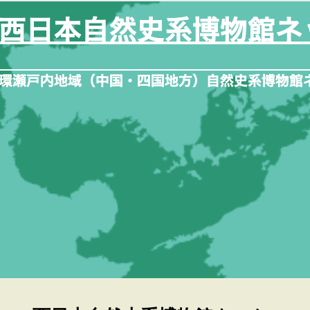
内
容
を
ス
キ
ッ
プ