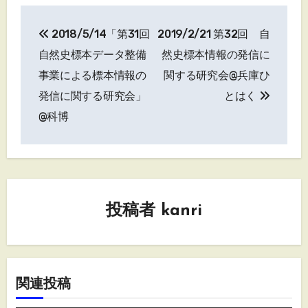
投
2018/5/14「第31回
2019/2/21 第32回 自
稿
自然史標本データ整備
然史標本情報の発信に
ナ
事業による標本情報の
関する研究会@兵庫ひ
発信に関する研究会」
とはく
ビ
@科博
ゲ
ー
シ
投稿者
kanri
ョ
ン
関連投稿