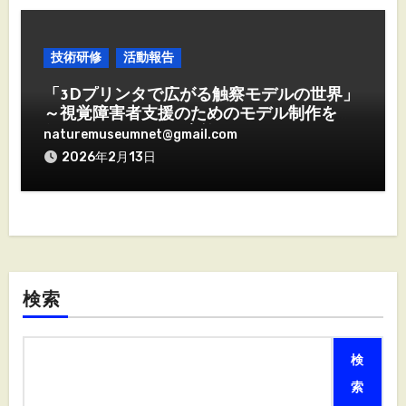
技術研修
活動報告
「3Dプリンタで広がる触察モデルの世界」
～視覚障害者支援のためのモデル制作を体
得する2日間～ を実施しました。
naturemuseumnet@gmail.com
2026年2月13日
検索
検
索