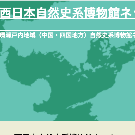
内
容
を
ス
キ
ッ
プ