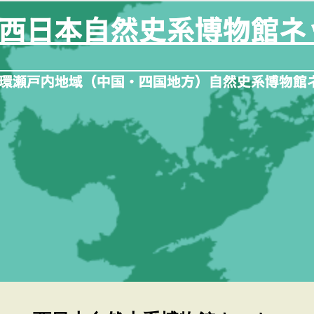
内
容
を
ス
キ
ッ
プ