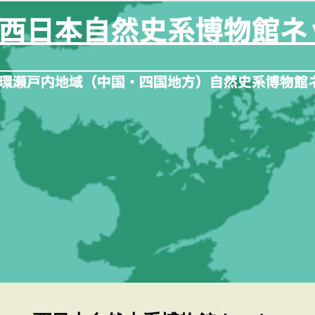
内
容
を
ス
キ
ッ
プ