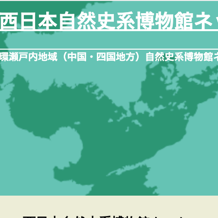
内
容
を
ス
キ
ッ
プ