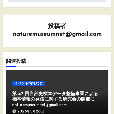
ー
シ
投稿者
ョ
naturemuseumnet@gmail.com
ン
関連投稿
イベント情報など
第 47 回自然史標本データ整備事業による
標本情報の発信に関する研究会の開催につ
いて（案内）
naturemuseumnet@gmail.com
2026年5月26日