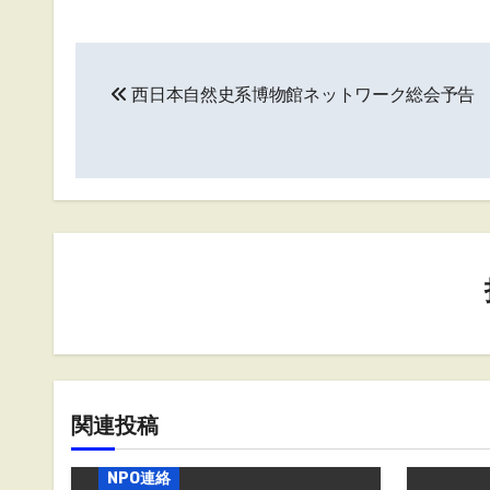
投
西日本自然史系博物館ネットワーク総会予告
稿
ナ
ビ
ゲ
ー
シ
ョ
ン
関連投稿
NPO連絡