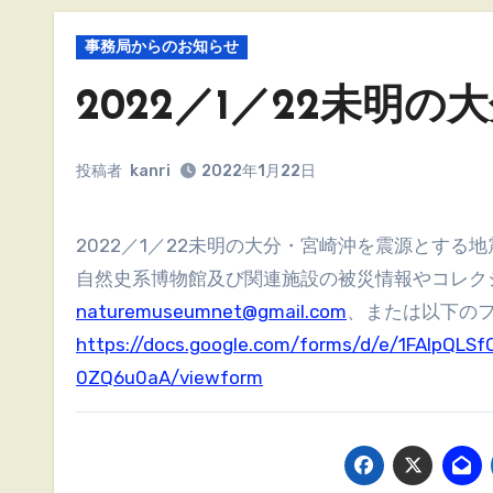
事務局からのお知らせ
2022／1／22未明
投稿者
kanri
2022年1月22日
2022／1／22未明の大分・宮崎沖を震源とす
自然史系博物館及び関連施設の被災情報やコレク
naturemuseumnet@gmail.com
、または以下の
https://docs.google.com/forms/d/e/1FAIpQ
0ZQ6u0aA/viewform