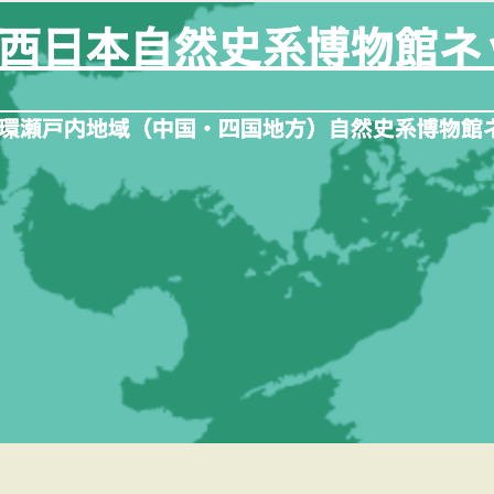
内
容
を
ス
キ
ッ
プ