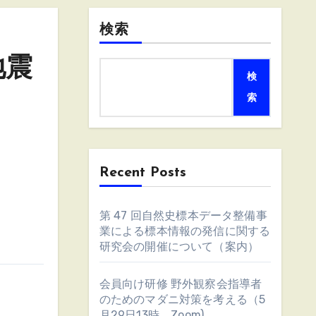
検索
地震
検
索
Recent Posts
第 47 回自然史標本データ整備事
業による標本情報の発信に関する
研究会の開催について（案内）
会員向け研修 野外観察会指導者
のためのマダニ対策を考える（5
月29日13時、Zoom)