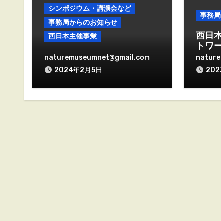
シンポジウム・講演会など
事務局
事務局からのお知らせ
西日
西日本主催事業
トワー
西日本自然史系博物館ネッ
Inno
naturemuseumnet@gmail.com
natur
トワーク総会・総会関連イ
施し
2024年2月5日
20
ベント2024／2／13