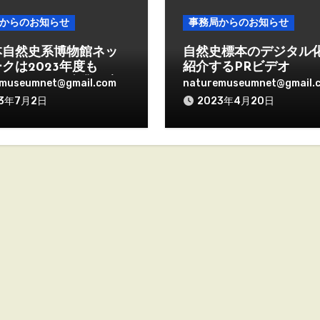
からのお知らせ
事務局からのお知らせ
本自然史系博物館ネッ
自然史標本のデジタル
クは2023年度も
紹介するPRビデオ
vateMuseum事業を実
emuseumnet@gmail.com
naturemuseumnet@gmail.
ていきます
23年7月2日
2023年4月20日