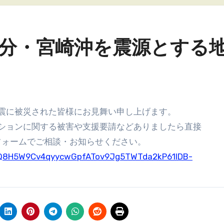
の大分・宮崎沖を震源とする
る地震に被災された皆様にお見舞い申し上げます。
ションに関する被害や支援要請などありましたら直接
フォームでご相談・お知らせください。
LSfQ8H5W9Cv4qyycwGpfATov9Jg5TWTda2kP61lDB-