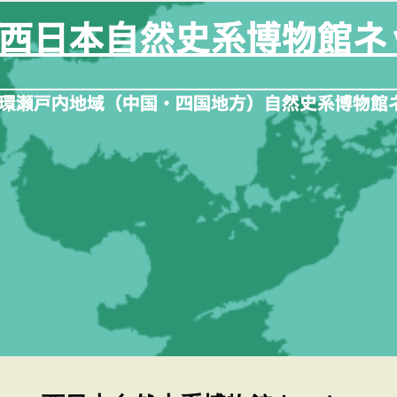
内
容
を
ス
キ
ッ
プ