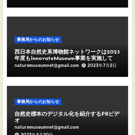
事務局からのお知らせ
西日本自然史系博物館ネットワークは2023
年度もInnovateMuseum事業を実施してい
きます
naturemuseumnet@gmail.com
2023年7月2日
事務局からのお知らせ
自然史標本のデジタル化を紹介するPRビデ
オ
naturemuseumnet@gmail.com
2023年4月20日