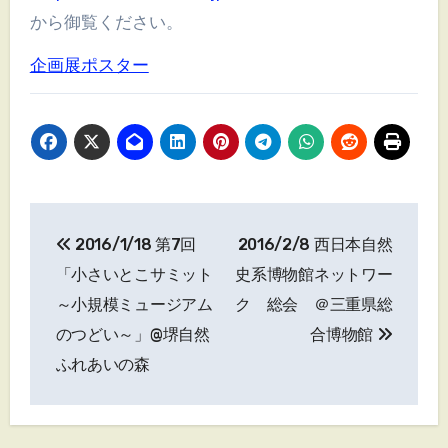
から御覧ください。
企画展ポスター
投
2016/1/18 第7回
2016/2/8 西日本自然
稿
「小さいとこサミット
史系博物館ネットワー
ナ
～小規模ミュージアム
ク 総会 ＠三重県総
のつどい～」@堺自然
合博物館
ビ
ふれあいの森
ゲ
ー