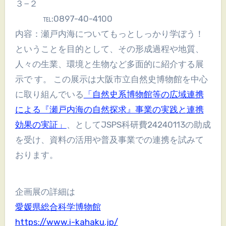
３−２
℡:0897-40-4100
内容：瀬戸内海についてもっとしっかり学ぼう！
ということを目的として、その形成過程や地質、
人々の生業、環境と生物など多面的に紹介する展
示で す。 この展示は大阪市立自然史博物館を中心
に取り組んでいる
「自然史系博物館等の広域連携
による『瀬戸内海の自然探求』事業の実践と連携
効果の実証」
、としてJSPS科研費24240113の助成
を受け、資料の活用や普及事業での連携を試みて
おります。
企画展の詳細は
愛媛県総合科学博物館
https://www.i-kahaku.jp/