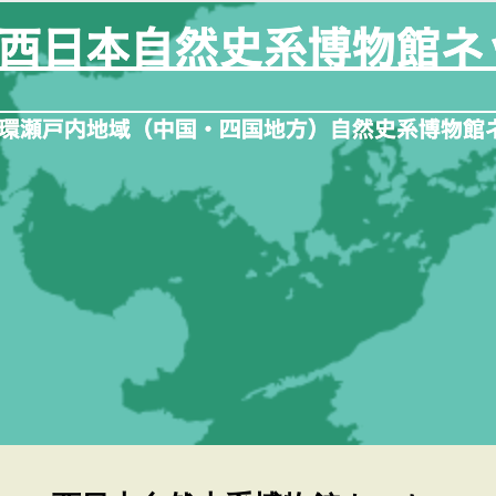
内
容
を
ス
キ
ッ
プ