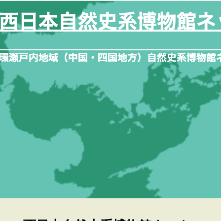
内
容
を
ス
キ
ッ
プ