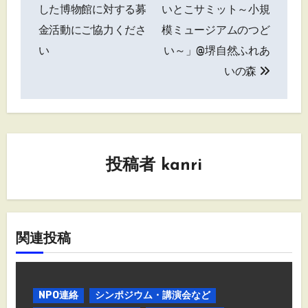
稿
した博物館に対する募
いとこサミット～小規
ナ
金活動にご協力くださ
模ミュージアムのつど
い
い～」@堺自然ふれあ
ビ
いの森
ゲ
ー
シ
投稿者
kanri
ョ
ン
関連投稿
NPO連絡
シンポジウム・講演会など