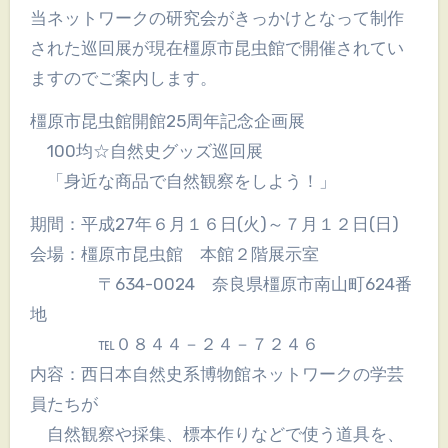
当ネットワークの研究会がきっかけとなって制作
された巡回展が現在橿原市昆虫館で開催されてい
ますのでご案内します。
橿原市昆虫館開館25周年記念企画展
100均☆自然史グッズ巡回展
「身近な商品で自然観察をしよう！」
期間：平成27年６月１６日(火)～７月１２日(日)
会場：橿原市昆虫館 本館２階展示室
〒634-0024 奈良県橿原市南山町624番
地
℡０８４４－２４－７２４６
内容：西日本自然史系博物館ネットワークの学芸
員たちが
自然観察や採集、標本作りなどで使う道具を、