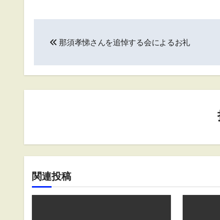
投
那須孝悌さんを追悼する会によるお礼
稿
ナ
ビ
ゲ
ー
シ
ョ
関連投稿
ン