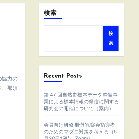
検索
検
索
Recent Posts
の協力の
お、那須
第 47 回自然史標本データ整備事
業による標本情報の発信に関する
研究会の開催について（案内）
会員向け研修 野外観察会指導者
のためのマダニ対策を考える（5
月29日13時、Zoom)