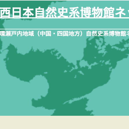
内
容
を
ス
キ
ッ
プ