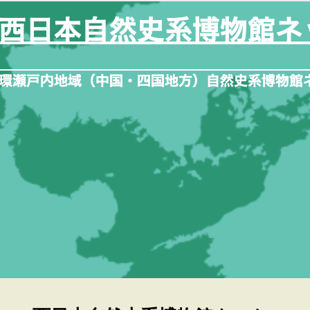
内
容
を
ス
キ
ッ
プ