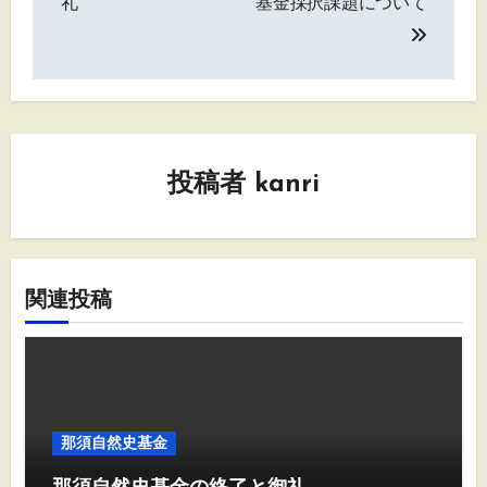
礼
基金採択課題について
ナ
ビ
ゲ
ー
投稿者
kanri
シ
ョ
ン
関連投稿
那須自然史基金