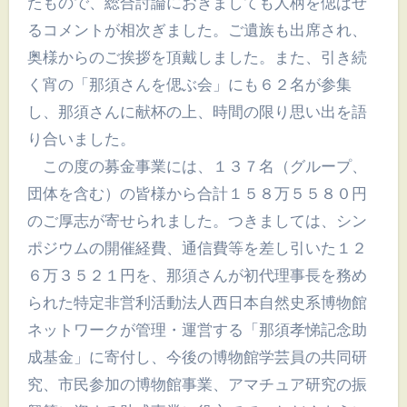
たもので、総合討論におきましても人柄を偲ばせ
るコメントが相次ぎました。ご遺族も出席され、
奥様からのご挨拶を頂戴しました。また、引き続
く宵の「那須さんを偲ぶ会」にも６２名が参集
し、那須さんに献杯の上、時間の限り思い出を語
り合いました。
この度の募金事業には、１３７名（グループ、
団体を含む）の皆様から合計１５８万５５８０円
のご厚志が寄せられました。つきましては、シン
ポジウムの開催経費、通信費等を差し引いた１２
６万３５２１円を、那須さんが初代理事長を務め
られた特定非営利活動法人西日本自然史系博物館
ネットワークが管理・運営する「那須孝悌記念助
成基金」に寄付し、今後の博物館学芸員の共同研
究、市民参加の博物館事業、アマチュア研究の振