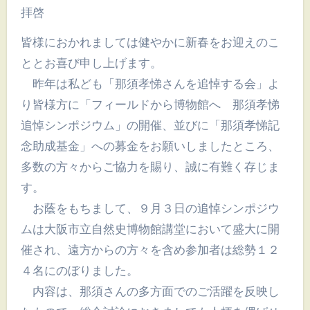
拝啓
皆様におかれましては健やかに新春をお迎えのこ
ととお喜び申し上げます。
昨年は私ども「那須孝悌さんを追悼する会」よ
り皆様方に「フィールドから博物館へ 那須孝悌
追悼シンポジウム」の開催、並びに「那須孝悌記
念助成基金」への募金をお願いしましたところ、
多数の方々からご協力を賜り、誠に有難く存じま
す。
お蔭をもちまして、９月３日の追悼シンポジウ
ムは大阪市立自然史博物館講堂において盛大に開
催され、遠方からの方々を含め参加者は総勢１２
４名にのぼりました。
内容は、那須さんの多方面でのご活躍を反映し