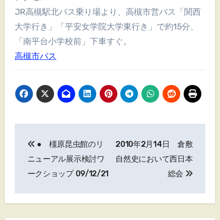
JR高槻駅北バス乗り場より、高槻市営バス「関西
大学行き」「平安女学院大学東行き」で約15分、
「南平台小学校前」下車すぐ。
高槻市バス
投
● 橿原昆虫館のリ
2010年2月14日 倉敷
稿
ニューアル展示検討ワ
自然史において西日本
ナ
ークショップ 09/12/21
総会
ビ
ゲ