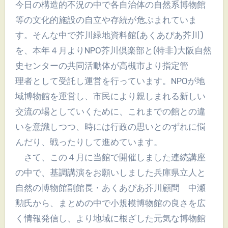
今日の構造的不況の中で各自治体の自然系博物館
等の文化的施設の自立や存続が危ぶまれていま
す。そんな中で芥川緑地資料館(あくあぴあ芥川)
を、本年４月よりNPO芥川倶楽部と(特非)大阪自然
史センターの共同活動体が高槻市より指定管
理者として受託し運営を行っています。NPOが地
域博物館を運営し、市民により親しまれる新しい
交流の場としていくために、これまでの館との違
いを意識しつつ、時には行政の思いとのずれに悩
んだり、戦ったりして進めています。
さて、この４月に当館で開催しました連続講座
の中で、基調講演をお願いしました兵庫県立人と
自然の博物館副館長・あくあぴあ芥川顧問 中瀬
勲氏から、まとめの中で小規模博物館の良さを広
く情報発信し、より地域に根ざした元気な博物館