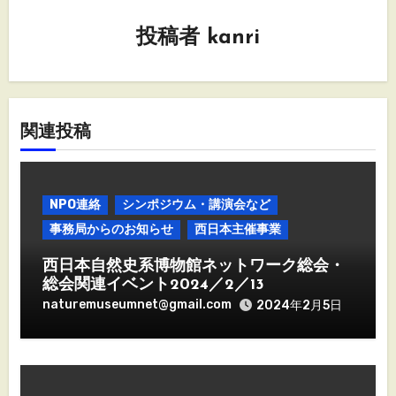
ー
投稿者
kanri
シ
ョ
ン
関連投稿
NPO連絡
シンポジウム・講演会など
事務局からのお知らせ
西日本主催事業
西日本自然史系博物館ネットワーク総会・
総会関連イベント2024／2／13
naturemuseumnet@gmail.com
2024年2月5日