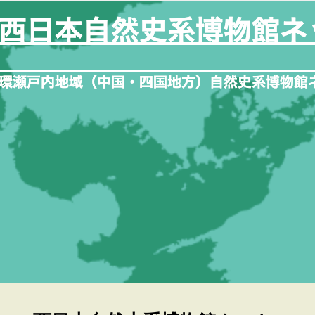
内
容
を
ス
キ
ッ
プ