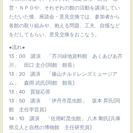
営・ＮＰＯや、それぞれの館の活動を講演してい
ただいた後、座談会・意見交換では、参加者から
各館の取り組みや、抱える問題、工夫、自慢など
をだしてもらい、意見交換をおこなう。
●流れ●
13：00 講演 「芥川緑地資料館 あくあぴあ芥
川」 田口 圭介(同館 館長）
13：20 講演 「篠山チルドレンズミュージア
ム」 森岡 武氏(同館 館長)
13：40 質疑応答
13：50 講演 「伊丹市昆虫館」 坂本 昇氏(同
館 主任学芸員)
14：10 講演 「佐用町昆虫館」 八木 剛氏(兵庫
県立人と自然の博物館 主任研究員)