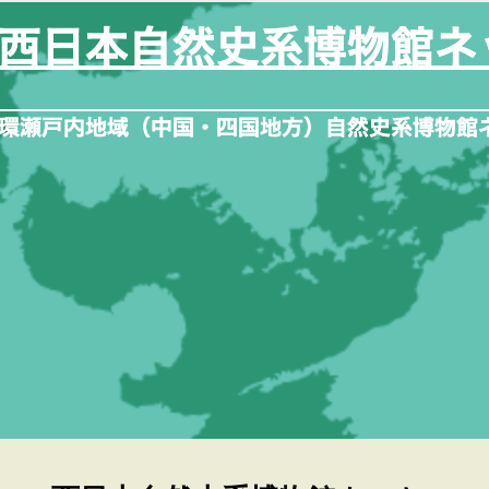
内
容
を
ス
キ
ッ
プ