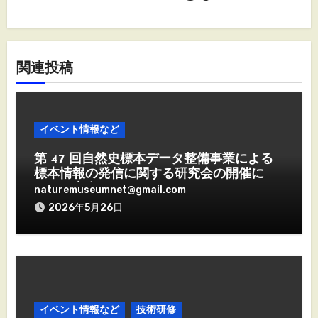
ョ
ン
関連投稿
イベント情報など
第 47 回自然史標本データ整備事業による
標本情報の発信に関する研究会の開催につ
いて（案内）
naturemuseumnet@gmail.com
2026年5月26日
イベント情報など
技術研修