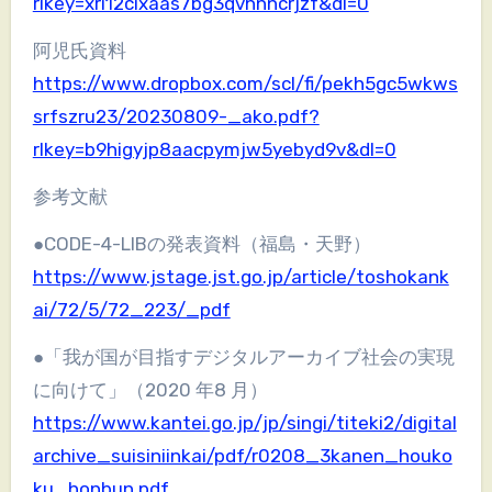
rlkey=xri12cixaas7bg3qvhnncrjzf&dl=0
阿児氏資料
https://www.dropbox.com/scl/fi/pekh5gc5wkws
srfszru23/20230809-_ako.pdf?
rlkey=b9higyjp8aacpymjw5yebyd9v&dl=0
参考文献
●CODE-4-LIBの発表資料（福島・天野）
https://www.jstage.jst.go.jp/article/toshokank
ai/72/5/72_223/_pdf
●「我が国が目指すデジタルアーカイブ社会の実現
に向けて」（2020 年8 月）
https://www.kantei.go.jp/jp/singi/titeki2/digital
archive_suisiniinkai/pdf/r0208_3kanen_houko
ku_honbun.pdf