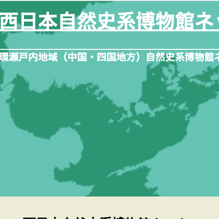
内
容
を
ス
キ
ッ
プ