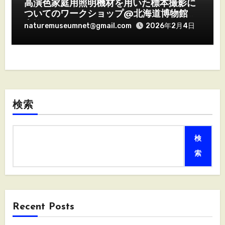
高演色家庭用照明機材を用いた標本撮影に
ついてのワークショップ@北海道博物館を
実施しました。
naturemuseumnet@gmail.com
2026年2月4日
検索
検
索
Recent Posts