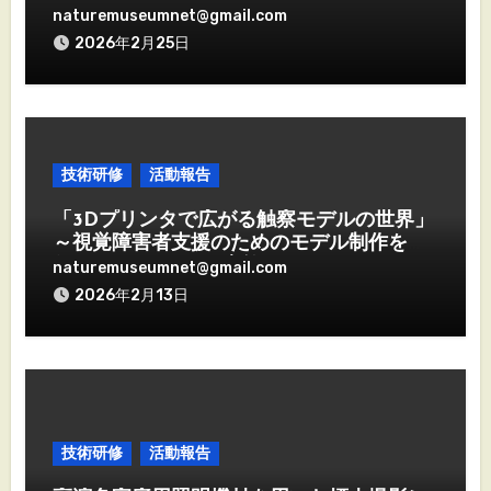
naturemuseumnet@gmail.com
2026年2月25日
技術研修
活動報告
「3Dプリンタで広がる触察モデルの世界」
～視覚障害者支援のためのモデル制作を体
得する2日間～ を実施しました。
naturemuseumnet@gmail.com
2026年2月13日
技術研修
活動報告