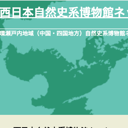
内
容
を
ス
キ
ッ
プ