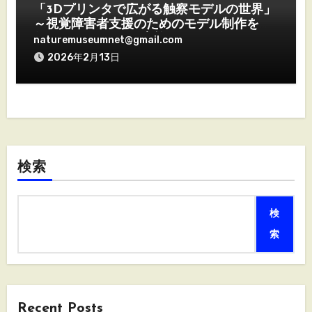
「3Dプリンタで広がる触察モデルの世界」
～視覚障害者支援のためのモデル制作を体
得する2日間～ を実施しました。
naturemuseumnet@gmail.com
2026年2月13日
検索
検
索
Recent Posts