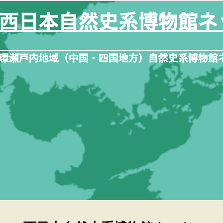
内
容
を
ス
キ
ッ
プ